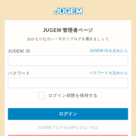
JUGEM 管理者ページ
おかえりなさい！今すぐブログを書きましょう
JUGEM ID
JUGEM IDを忘れたら
パスワード
パスワードを忘れたら
ログイン状態を保持する
JUGEMブログをお持ちでない方は