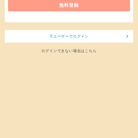
無料登録
子ユーザーでログイン
ログインできない場合はこちら