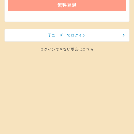
無料登録
子ユーザーでログイン
ログインできない場合はこちら