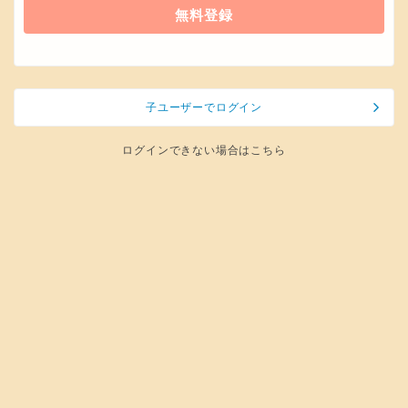
無料登録
子ユーザーでログイン
ログインできない場合はこちら