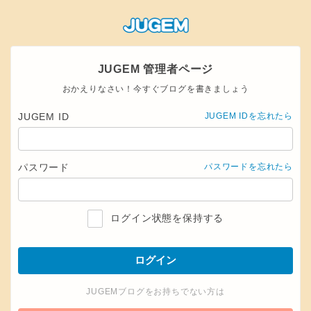
JUGEM 管理者ページ
おかえりなさい！今すぐブログを書きましょう
JUGEM ID
JUGEM IDを忘れたら
パスワード
パスワードを忘れたら
ログイン状態を保持する
JUGEMブログをお持ちでない方は