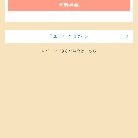
無料登録
子ユーザーでログイン
ログインできない場合はこちら