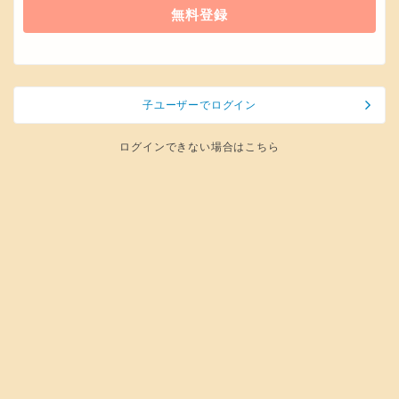
無料登録
子ユーザーでログイン
ログインできない場合はこちら