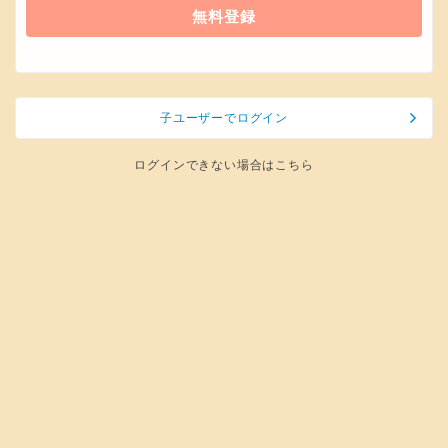
無料登録
子ユーザーでログイン
ログインできない場合はこちら