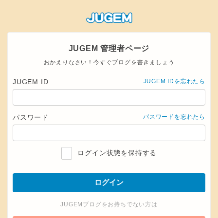
JUGEM 管理者ページ
おかえりなさい！今すぐブログを書きましょう
JUGEM ID
JUGEM IDを忘れたら
パスワード
パスワードを忘れたら
ログイン状態を保持する
JUGEMブログをお持ちでない方は