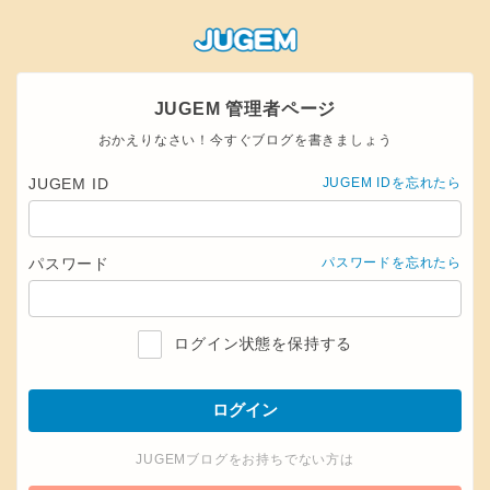
JUGEM 管理者ページ
おかえりなさい！今すぐブログを書きましょう
JUGEM ID
JUGEM IDを忘れたら
パスワード
パスワードを忘れたら
ログイン状態を保持する
JUGEMブログをお持ちでない方は