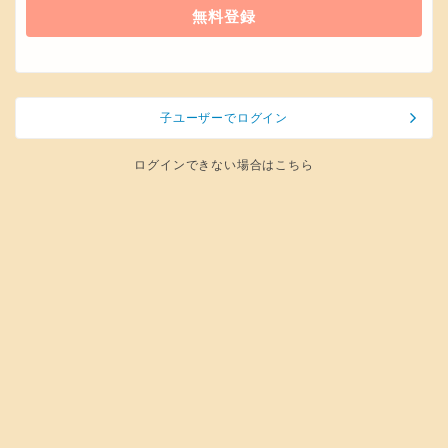
無料登録
子ユーザーでログイン
ログインできない場合はこちら