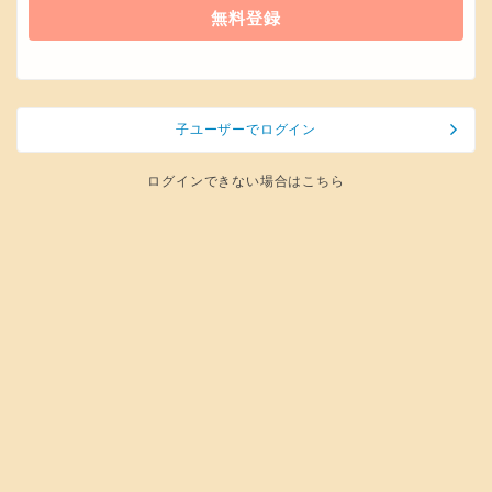
無料登録
子ユーザーでログイン
ログインできない場合はこちら