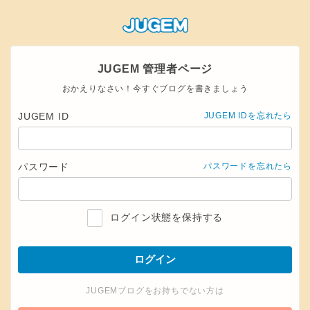
JUGEM 管理者ページ
おかえりなさい！今すぐブログを書きましょう
JUGEM ID
JUGEM IDを忘れたら
パスワード
パスワードを忘れたら
ログイン状態を保持する
JUGEMブログをお持ちでない方は