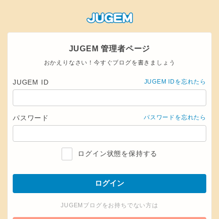
JUGEM 管理者ページ
おかえりなさい！今すぐブログを書きましょう
JUGEM ID
JUGEM IDを忘れたら
パスワード
パスワードを忘れたら
ログイン状態を保持する
JUGEMブログをお持ちでない方は