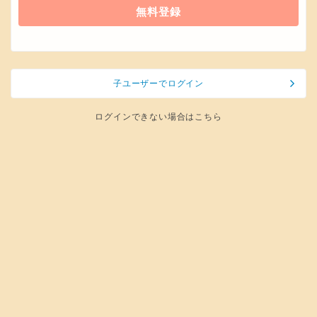
無料登録
子ユーザーでログイン
ログインできない場合はこちら