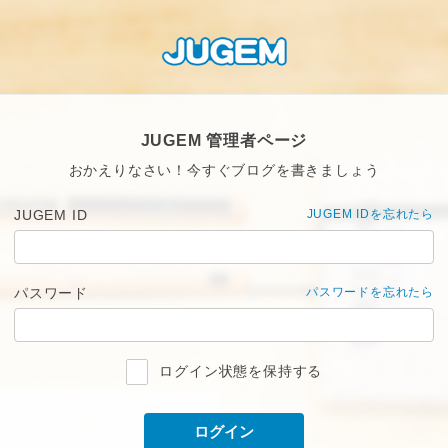
JUGEM 管理者ページ
おかえりなさい！今すぐブログを書きましょう
JUGEM ID
JUGEM IDを忘れたら
パスワード
パスワードを忘れたら
ログイン状態を保持する