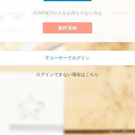
JUGEMブログをお持ちでない方は
無料登録
子ユーザーでログイン
ログインできない場合はこちら