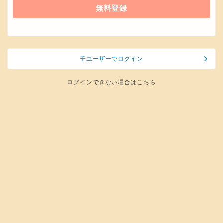
無料登録
子ユーザーでログイン
ログインできない場合はこちら