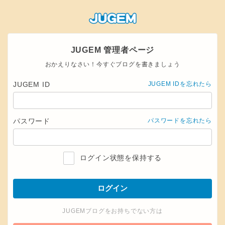
JUGEM 管理者ページ
おかえりなさい！今すぐブログを書きましょう
JUGEM ID
JUGEM IDを忘れたら
パスワード
パスワードを忘れたら
ログイン状態を保持する
JUGEMブログをお持ちでない方は