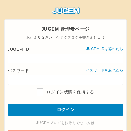
JUGEM 管理者ページ
おかえりなさい！今すぐブログを書きましょう
JUGEM ID
JUGEM IDを忘れたら
パスワード
パスワードを忘れたら
ログイン状態を保持する
JUGEMブログをお持ちでない方は