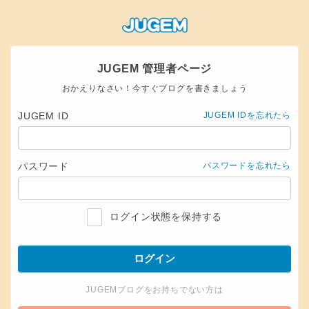
JUGEM 管理者ページ
おかえりなさい！今すぐブログを書きましょう
JUGEM ID
JUGEM IDを忘れたら
パスワード
パスワードを忘れたら
ログイン状態を保持する
JUGEMブログをお持ちでない方は