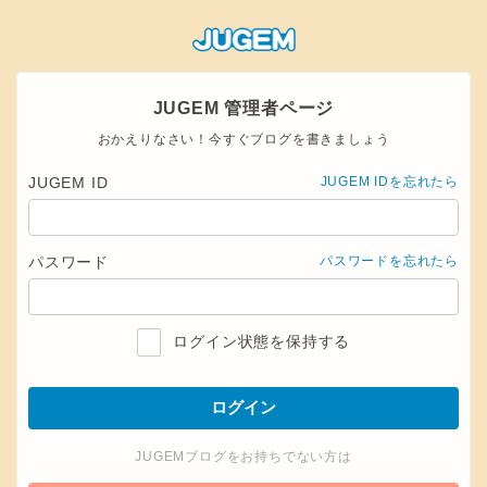
JUGEM 管理者ページ
おかえりなさい！今すぐブログを書きましょう
JUGEM ID
JUGEM IDを忘れたら
パスワード
パスワードを忘れたら
ログイン状態を保持する
JUGEMブログをお持ちでない方は