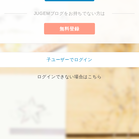
JUGEMブログをお持ちでない方は
無料登録
子ユーザーでログイン
ログインできない場合はこちら