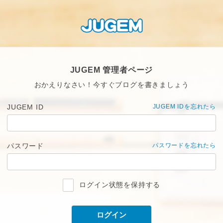
JUGEM 管理者ページ
おかえりなさい！今すぐブログを書きましょう
JUGEM ID
JUGEM IDを忘れたら
パスワード
パスワードを忘れたら
ログイン状態を保持する