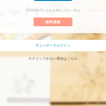
JUGEMブログをお持ちでない方は
無料登録
子ユーザーでログイン
ログインできない場合はこちら