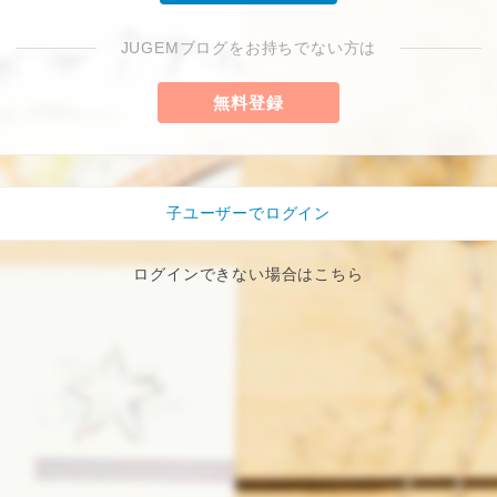
JUGEMブログをお持ちでない方は
無料登録
子ユーザーでログイン
ログインできない場合はこちら