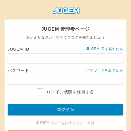
JUGEM 管理者ページ
おかえりなさい！今すぐブログを書きましょう
JUGEM ID
JUGEM IDを忘れたら
パスワード
パスワードを忘れたら
ログイン状態を保持する
JUGEMブログをお持ちでない方は