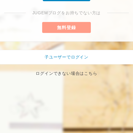
JUGEMブログをお持ちでない方は
無料登録
子ユーザーでログイン
ログインできない場合はこちら