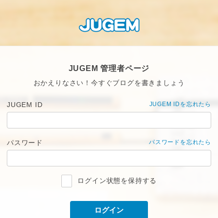
JUGEM 管理者ページ
おかえりなさい！今すぐブログを書きましょう
JUGEM ID
JUGEM IDを忘れたら
パスワード
パスワードを忘れたら
ログイン状態を保持する