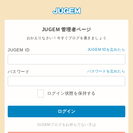
JUGEM 管理者ページ
おかえりなさい！今すぐブログを書きましょう
JUGEM ID
JUGEM IDを忘れたら
パスワード
パスワードを忘れたら
ログイン状態を保持する
JUGEMブログをお持ちでない方は