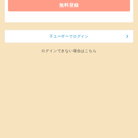
無料登録
子ユーザーでログイン
ログインできない場合はこちら