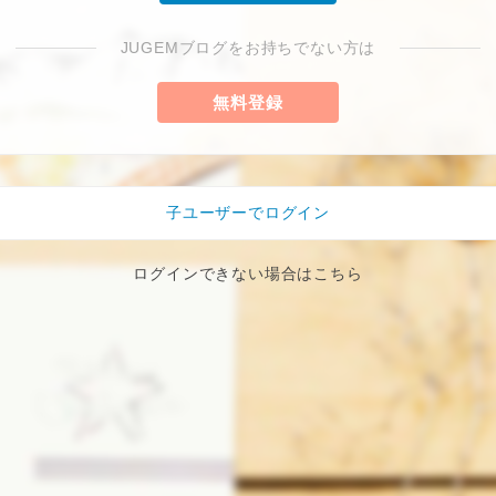
JUGEMブログをお持ちでない方は
無料登録
子ユーザーでログイン
ログインできない場合はこちら