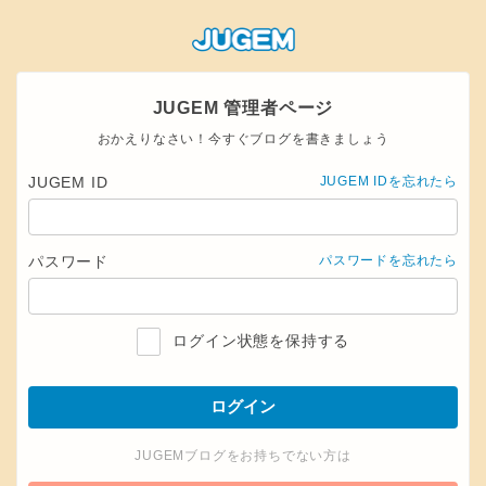
JUGEM 管理者ページ
おかえりなさい！今すぐブログを書きましょう
JUGEM ID
JUGEM IDを忘れたら
パスワード
パスワードを忘れたら
ログイン状態を保持する
JUGEMブログをお持ちでない方は