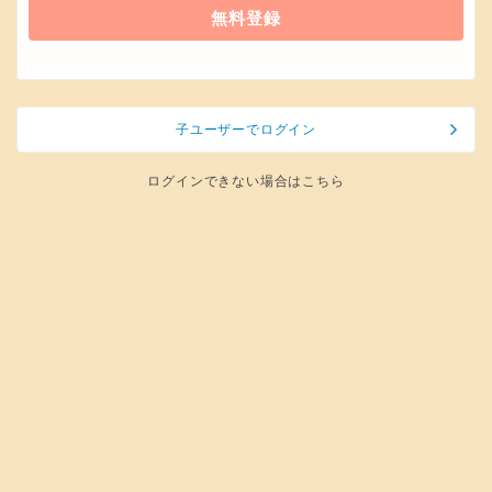
無料登録
子ユーザーでログイン
ログインできない場合はこちら