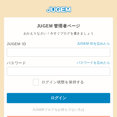
JUGEM 管理者ページ
おかえりなさい！今すぐブログを書きましょう
JUGEM ID
JUGEM IDを忘れたら
パスワード
パスワードを忘れたら
ログイン状態を保持する
JUGEMブログをお持ちでない方は