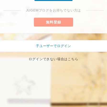
JUGEMブログをお持ちでない方は
無料登録
子ユーザーでログイン
ログインできない場合はこちら