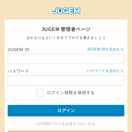
JUGEM 管理者ページ
おかえりなさい！今すぐブログを書きましょう
JUGEM ID
JUGEM IDを忘れたら
パスワード
パスワードを忘れたら
ログイン状態を保持する
JUGEMブログをお持ちでない方は