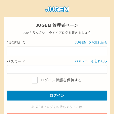
JUGEM 管理者ページ
おかえりなさい！今すぐブログを書きましょう
JUGEM ID
JUGEM IDを忘れたら
パスワード
パスワードを忘れたら
ログイン状態を保持する
JUGEMブログをお持ちでない方は