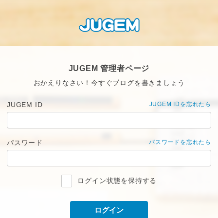
JUGEM 管理者ページ
おかえりなさい！今すぐブログを書きましょう
JUGEM ID
JUGEM IDを忘れたら
パスワード
パスワードを忘れたら
ログイン状態を保持する