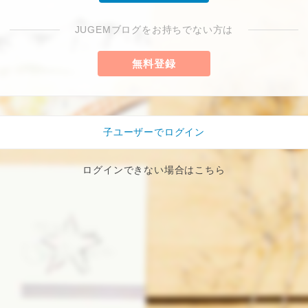
JUGEMブログをお持ちでない方は
無料登録
子ユーザーでログイン
ログインできない場合はこちら