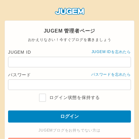
JUGEM 管理者ページ
おかえりなさい！今すぐブログを書きましょう
JUGEM ID
JUGEM IDを忘れたら
パスワード
パスワードを忘れたら
ログイン状態を保持する
JUGEMブログをお持ちでない方は