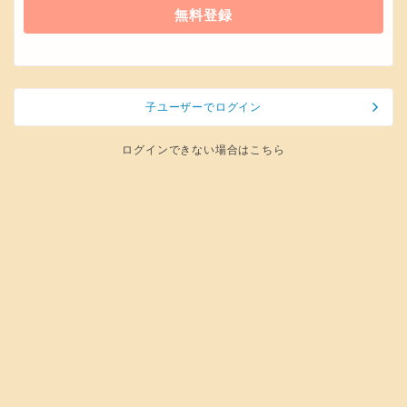
無料登録
子ユーザーでログイン
ログインできない場合はこちら