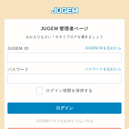
JUGEM 管理者ページ
おかえりなさい！今すぐブログを書きましょう
JUGEM ID
JUGEM IDを忘れたら
パスワード
パスワードを忘れたら
ログイン状態を保持する
JUGEMブログをお持ちでない方は