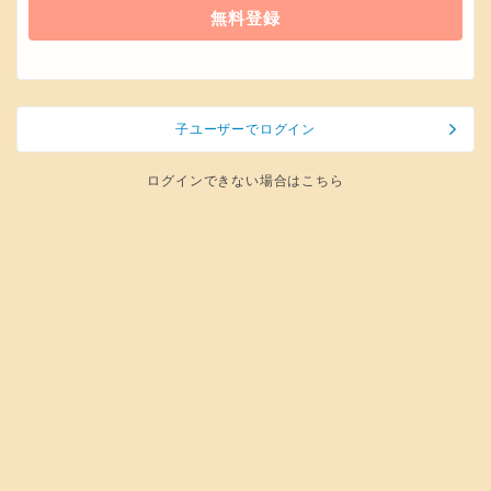
無料登録
子ユーザーでログイン
ログインできない場合はこちら