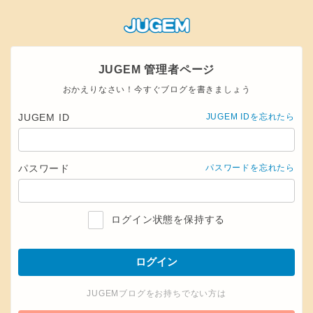
JUGEM 管理者ページ
おかえりなさい！今すぐブログを書きましょう
JUGEM ID
JUGEM IDを忘れたら
パスワード
パスワードを忘れたら
ログイン状態を保持する
JUGEMブログをお持ちでない方は