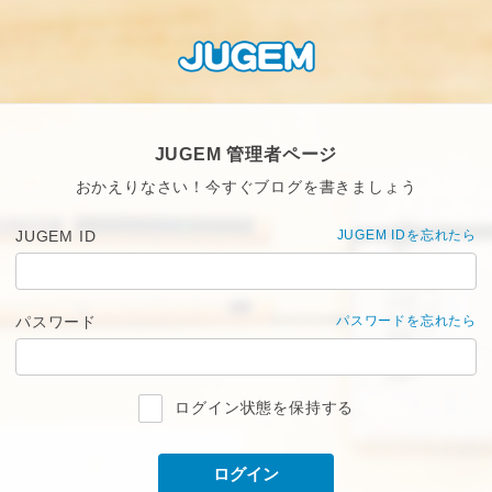
JUGEM 管理者ページ
おかえりなさい！今すぐブログを書きましょう
JUGEM ID
JUGEM IDを忘れたら
パスワード
パスワードを忘れたら
ログイン状態を保持する