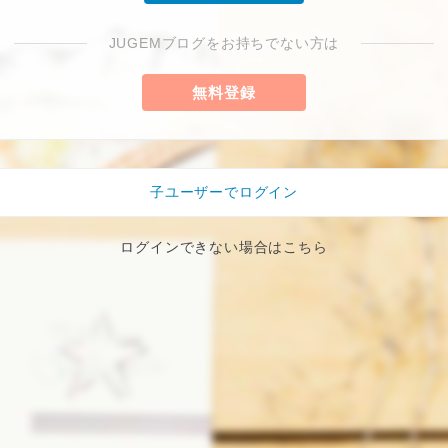
JUGEMブログをお持ちでない方は
無料登録
子ユーザーでログイン
ログインできない場合はこちら