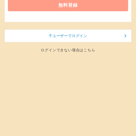
無料登録
子ユーザーでログイン
ログインできない場合はこちら