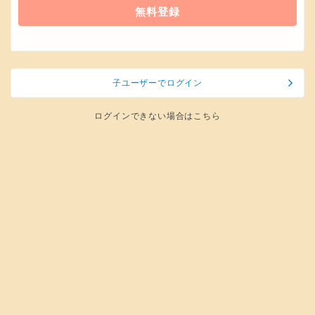
無料登録
子ユーザーでログイン
ログインできない場合はこちら