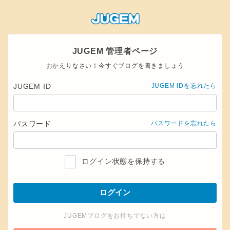
JUGEM 管理者ページ
おかえりなさい！今すぐブログを書きましょう
JUGEM ID
JUGEM IDを忘れたら
パスワード
パスワードを忘れたら
ログイン状態を保持する
JUGEMブログをお持ちでない方は