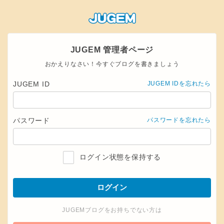
JUGEM 管理者ページ
おかえりなさい！今すぐブログを書きましょう
JUGEM ID
JUGEM IDを忘れたら
パスワード
パスワードを忘れたら
ログイン状態を保持する
JUGEMブログをお持ちでない方は