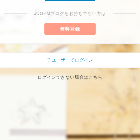
JUGEMブログをお持ちでない方は
無料登録
子ユーザーでログイン
ログインできない場合はこちら