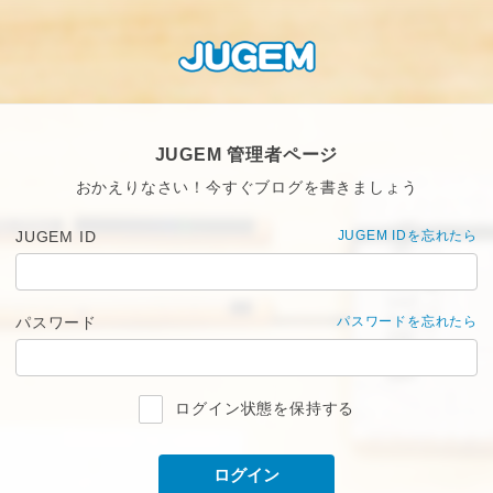
JUGEM 管理者ページ
おかえりなさい！今すぐブログを書きましょう
JUGEM ID
JUGEM IDを忘れたら
パスワード
パスワードを忘れたら
ログイン状態を保持する