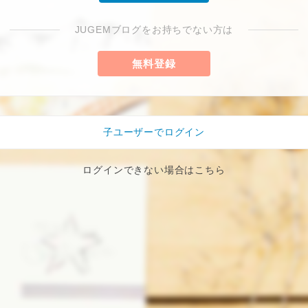
JUGEMブログをお持ちでない方は
無料登録
子ユーザーでログイン
ログインできない場合はこちら