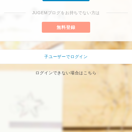
JUGEMブログをお持ちでない方は
無料登録
子ユーザーでログイン
ログインできない場合はこちら