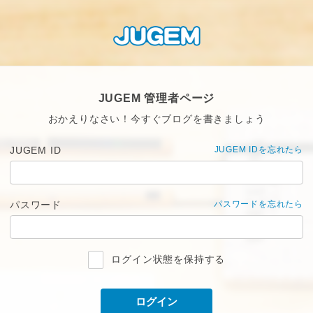
JUGEM 管理者ページ
おかえりなさい！今すぐブログを書きましょう
JUGEM ID
JUGEM IDを忘れたら
パスワード
パスワードを忘れたら
ログイン状態を保持する