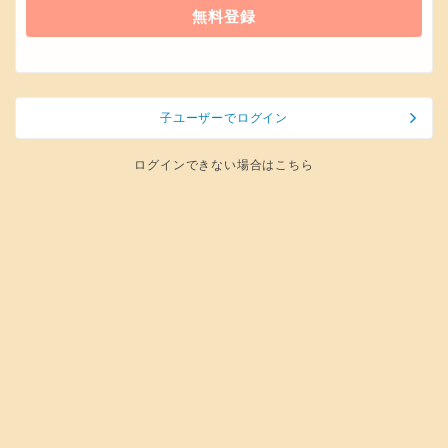
無料登録
子ユーザーでログイン
ログインできない場合はこちら