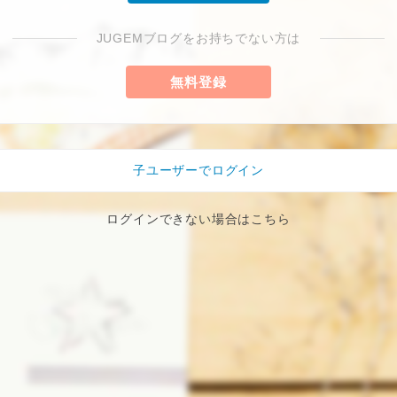
JUGEMブログをお持ちでない方は
無料登録
子ユーザーでログイン
ログインできない場合はこちら