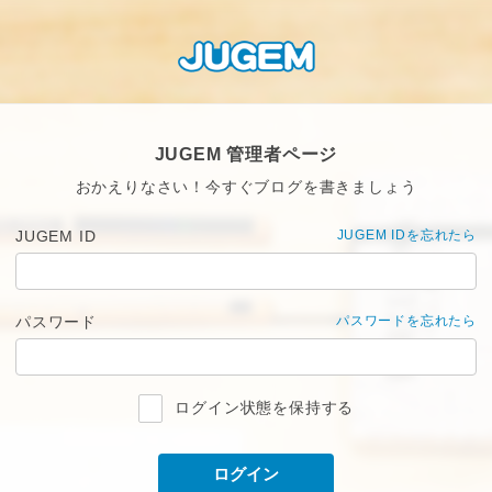
JUGEM 管理者ページ
おかえりなさい！今すぐブログを書きましょう
JUGEM ID
JUGEM IDを忘れたら
パスワード
パスワードを忘れたら
ログイン状態を保持する