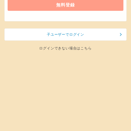
無料登録
子ユーザーでログイン
ログインできない場合はこちら