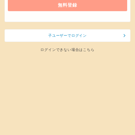
無料登録
子ユーザーでログイン
ログインできない場合はこちら