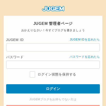
JUGEM 管理者ページ
おかえりなさい！今すぐブログを書きましょう
JUGEM ID
JUGEM IDを忘れたら
パスワード
パスワードを忘れたら
ログイン状態を保持する
JUGEMブログをお持ちでない方は