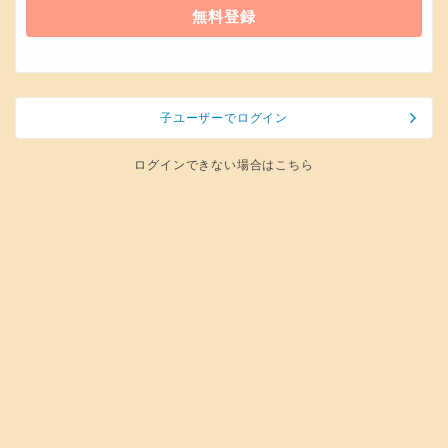
無料登録
子ユーザーでログイン
ログインできない場合はこちら